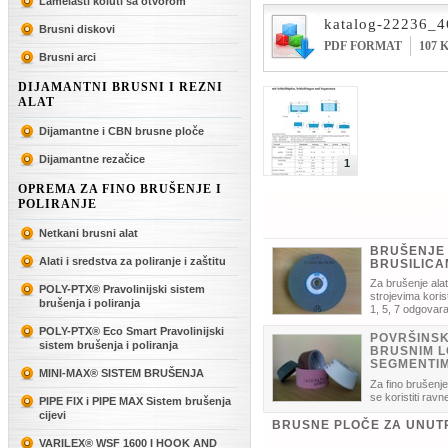
Lamelasti koluti sa otvorom
katalog-22236_4
Brusni diskovi
PDF FORMAT
107 
Brusni arci
DIJAMANTNI BRUSNI I REZNI
ALAT
Dijamantne i CBN brusne ploče
Dijamantne rezačice
1
OPREMA ZA FINO BRUŠENJE I
POLIRANJE
Netkani brusni alat
BRUŠENJE 
Alati i sredstva za poliranje i zaštitu
BRUSILIC
Za brušenje ala
POLY-PTX® Pravolinijski sistem
strojevima koris
brušenja i poliranja
1, 5, 7 odgovara
POLY-PTX® Eco Smart Pravolinijski
POVRŠINS
sistem brušenja i poliranja
BRUSNIM L
SEGMENTI
MINI-MAX® SISTEM BRUŠENJA
Za fino brušenj
se koristiti ravn
PIPE FIX i PIPE MAX Sistem brušenja
brusni segmenti i brusni obruči odgov
cijevi
BRUSNE PLOČE ZA UNUT
VARILEX® WSF 1600 I HOOK AND