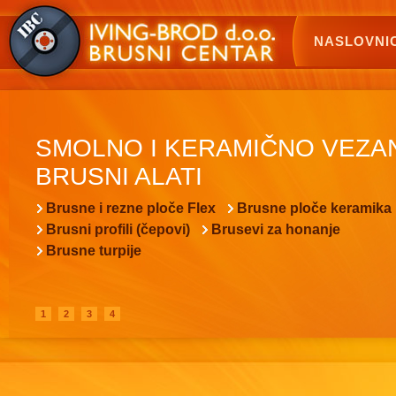
NASLOVNI
SMOLNO I KERAMIČNO VEZA
BRUSNI ALATI
Brusne i rezne ploče Flex
Brusne ploče keramika
Brusni profili (čepovi)
Brusevi za honanje
Brusne turpije
1
2
3
4