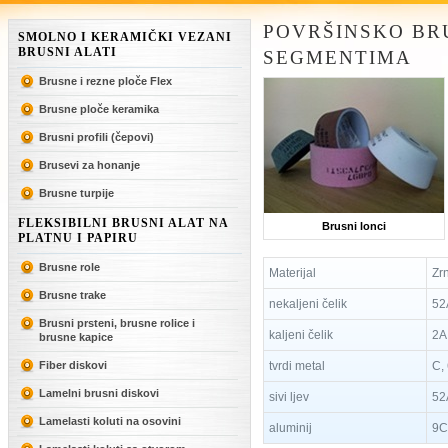
POVRŠINSKO BR
SMOLNO I KERAMIČKI VEZANI
BRUSNI ALATI
SEGMENTIMA
Brusne i rezne ploče Flex
Brusne ploče keramika
Brusni profili (čepovi)
Brusevi za honanje
Brusne turpije
FLEKSIBILNI BRUSNI ALAT NA
Brusni lonci
PLATNU I PAPIRU
Brusne role
Materijal
Zr
Brusne trake
nekaljeni čelik
52
Brusni prsteni, brusne rolice i
kaljeni čelik
2A
brusne kapice
Fiber diskovi
tvrdi metal
C,
Lamelni brusni diskovi
sivi ljev
52
Lamelasti koluti na osovini
aluminij
9C