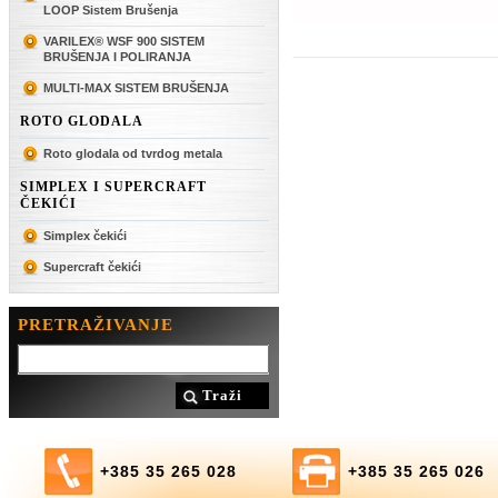
LOOP Sistem Brušenja
VARILEX® WSF 900 SISTEM
BRUŠENJA I POLIRANJA
MULTI-MAX SISTEM BRUŠENJA
ROTO GLODALA
Roto glodala od tvrdog metala
SIMPLEX I SUPERCRAFT
ČEKIĆI
Simplex čekići
Supercraft čekići
PRETRAŽIVANJE
Traži
+385 35 265 028
+385 35 265 026