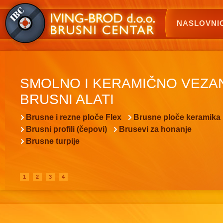
NASLOVNI
SMOLNO I KERAMIČNO VEZA
BRUSNI ALATI
Brusne i rezne ploče Flex
Brusne ploče keramika
Brusni profili (čepovi)
Brusevi za honanje
Brusne turpije
1
2
3
4