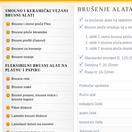
BRUŠENJE ALAT
SMOLNO I KERAMIČKI VEZANI
BRUSNI ALATI
za brušenje alata na stabilni
Brusne i rezne ploče Flex
Brusne ploče izrađuju se u ke
Brusne ploče keramika
oblik 1 ravna brusna ploča
Brusni profili (čepovi)
oblik 5 brusna ploča jedn
oblik 7 brusna ploča dvos
Brusevi za honanje
Brusne turpije
Standardni promjeri D: 125
Debljina T: 20-25mm
FLEKSIBILNI BRUSNI ALAT NA
PLATNU I PAPIRU
Rupa H: 16-32mm
Brusne role
Područje upotrebe
Brusne trake
Ručni alat
Brusni prsteni, brusne rolice i
brusne kapice
nekaljeni čelik
Fiber diskovi
alatni čelik
Lamelni brusni diskovi
brzorezni čelik
Lamelasti koluti na osovini
Tokarski nož