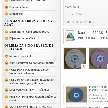
Lamelasti koluti sa otvorom
alatni čelik
Brusni diskovi
Brusni arci
brzorezni čelik
DIJAMANTNI BRUSNI I REZNI
obloge od tvrdih metala
ALAT
Dijamantne i CBN brusne ploče
katalog-22236_5
PDF FORMAT
108 
Dijamantne rezačice
OPREMA ZA FINO BRUŠENJE I
POLIRANJE
Netkani brusni alat
Alati i sredstva za poliranje i zaštitu
1
POLY-PTX® Pravolinijski sistem
brušenja i poliranja
POLY-PTX® Eco Smart Pravolinijski
sistem brušenja i poliranja
BRUŠENJE 
MINI-MAX® SISTEM BRUŠENJA
BRUSILIC
Za brušenje ala
PIPE FIX i PIPE MAX Sistem brušenja
strojevima koris
cijevi
1, 5, 7 odgovara
VARILEX® WSF 1600 I HOOK AND