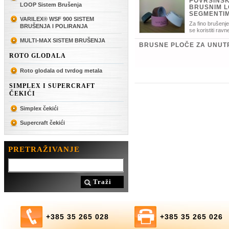
POVRŠINS
LOOP Sistem Brušenja
BRUSNIM L
SEGMENTI
VARILEX® WSF 900 SISTEM
Za fino brušenj
BRUŠENJA I POLIRANJA
se koristiti ravn
brusni segmenti i brusni obruči odgov
MULTI-MAX SISTEM BRUŠENJA
BRUSNE PLOČE ZA UNUT
ROTO GLODALA
Roto glodala od tvrdog metala
SIMPLEX I SUPERCRAFT
ČEKIĆI
Simplex čekići
Supercraft čekići
PRETRAŽIVANJE
Traži
+385 35 265 028
+385 35 265 026