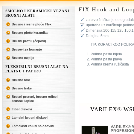
FIX Hook and Loo
SMOLNO I KERAMIČKI VEZANI
BRUSNI ALATI
za brzo finiširanje do ogledalo
Brusne i rezne ploče Flex
upotreba uz korištenje polirne
Dimenzija:100,115,125,150,
Brusne ploče keramika
Debljina:5mm
Brusni profili (čepovi)
TIP: KORACI KOD POLIR
Brusevi za honanje
Polirna pasta bijela
Brusne turpije
Polirna pasta plava
Polirna krema ružičasta
FLEKSIBILNI BRUSNI ALAT NA
PLATNU I PAPIRU
Brusne role
Brusne trake
Brusni prsteni, brusne rolice i
brusne kapice
VARILEX® WSF
Fiber diskovi
Lamelni brusni diskovi
Lamelasti koluti na osovini
VARILEX® 
PROFESION