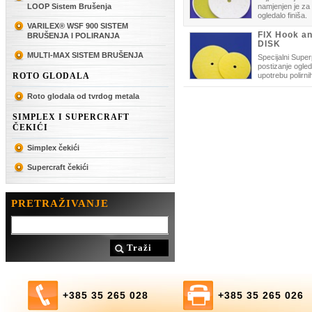
LOOP Sistem Brušenja
namjenjen je za 
ogledalo finiša.
VARILEX® WSF 900 SISTEM
FIX Hook a
BRUŠENJA I POLIRANJA
DISK
MULTI-MAX SISTEM BRUŠENJA
Specijalni Super
postizanje ogle
ROTO GLODALA
upotrebu polirni
Roto glodala od tvrdog metala
SIMPLEX I SUPERCRAFT
ČEKIĆI
Simplex čekići
Supercraft čekići
PRETRAŽIVANJE
Traži
+385 35 265 028
+385 35 265 026