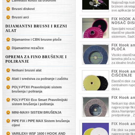
Lamelasti koluti sa otvorom
Najsnažnija kutn
brzinom okretaja
Brusni diskovi
sve aplikacije b
za sve uobičajene promjere diskova
Brusni arci
FIX HOOK 
NOSAČ DI
DIJAMANTNI BRUSNI I REZNI
Specijalni nosa
ALAT
elastične plasti
sistemom. Sadrž
Dijamantne i CBN brusne ploče
fiksiranje Hook and loop brusnih dis
FIX Hook a
Dijamantne rezačice
PLOČA
Visoko elastična
OPREMA ZA FINO BRUŠENJE I
lamelna ploča s
POLIRANJE
za idealno bruš
brusnog diska.
Netkani brusni alat
FIX Hook a
ČIŠĆENJE
Alati i sredstva za poliranje i zaštitu
Elastični disk z
centralnom rupom
POLY-PTX® Pravolinijski sistem
diska
brušenja i poliranja
FIX Hook a
POLY-PTX® Eco Smart Pravolinijski
Netkani top dis
sistem brušenja i poliranja
najpreciznije fi
diska.Namjenjen 
MINI-MAX® SISTEM BRUŠENJA
predpoliranje . 
papir i gumene bruseve.
PIPE FIX i PIPE MAX Sistem brušenja
FIX Hook a
cijevi
Filc disk sa pa
VARILEX® WSF 1600 I HOOK AND
najpreciznije fi