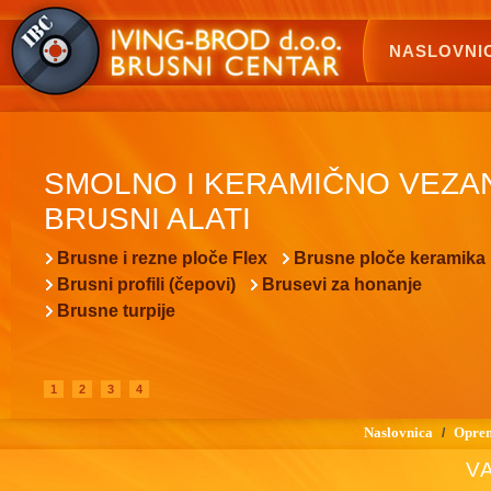
NASLOVNI
SMOLNO I KERAMIČNO VEZA
BRUSNI ALATI
Brusne i rezne ploče Flex
Brusne ploče keramika
Brusni profili (čepovi)
Brusevi za honanje
Brusne turpije
1
2
3
4
Naslovnica
Oprem
/
VA