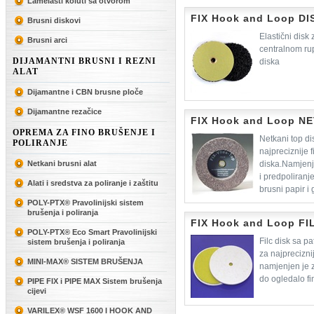
Lamelasti koluti sa otvorom
FIX Hook and Loop DI
Brusni diskovi
Elastični disk
Brusni arci
centralnom rup
DIJAMANTNI BRUSNI I REZNI
diska
ALAT
Dijamantne i CBN brusne ploče
Dijamantne rezačice
FIX Hook and Loop N
OPREMA ZA FINO BRUŠENJE I
Netkani top d
POLIRANJE
najpreciznije 
Netkani brusni alat
diska.Namjenj
i predpoliranj
Alati i sredstva za poliranje i zaštitu
brusni papir 
POLY-PTX® Pravolinijski sistem
brušenja i poliranja
FIX Hook and Loop FI
POLY-PTX® Eco Smart Pravolinijski
Filc disk sa 
sistem brušenja i poliranja
za najprecizni
MINI-MAX® SISTEM BRUŠENJA
namjenjen je z
do ogledalo fi
PIPE FIX i PIPE MAX Sistem brušenja
cijevi
VARILEX® WSF 1600 I HOOK AND