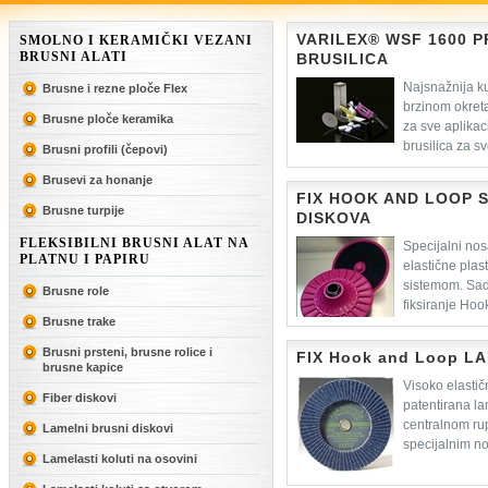
VARILEX® WSF 1600 
SMOLNO I KERAMIČKI VEZANI
BRUSNI ALATI
BRUSILICA
Najsnažnija ku
Brusne i rezne ploče Flex
brzinom okreta
Brusne ploče keramika
za sve aplikac
brusilica za s
Brusni profili (čepovi)
diskova
Brusevi za honanje
FIX HOOK AND LOOP 
Brusne turpije
DISKOVA
FLEKSIBILNI BRUSNI ALAT NA
Specijalni nos
PLATNU I PAPIRU
elastične plas
sistemom. Sad
Brusne role
fiksiranje Hoo
Brusne trake
Brusni prsteni, brusne rolice i
FIX Hook and Loop 
brusne kapice
Visoko elastič
Fiber diskovi
patentirana l
centralnom ru
Lamelni brusni diskovi
specijalnim n
Lamelasti koluti na osovini