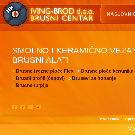
NASLOVNI
SMOLNO I KERAMIČNO VEZA
BRUSNI ALATI
Brusne i rezne ploče Flex
Brusne ploče keramika
Brusni profili (čepovi)
Brusevi za honanje
Brusne turpije
1
2
3
4
Naslovnica
Oprem
/
VA