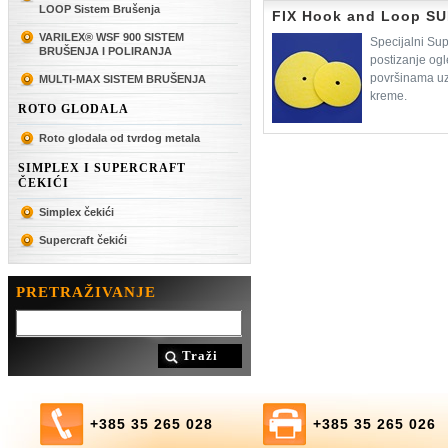
LOOP Sistem Brušenja
FIX Hook and Loop S
VARILEX® WSF 900 SISTEM
Specijalni Sup
BRUŠENJA I POLIRANJA
postizanje ogl
površinama uz 
MULTI-MAX SISTEM BRUŠENJA
kreme.
ROTO GLODALA
Roto glodala od tvrdog metala
SIMPLEX I SUPERCRAFT
ČEKIĆI
Simplex čekići
Supercraft čekići
PRETRAŽIVANJE
Traži
+385 35 265 028
+385 35 265 026