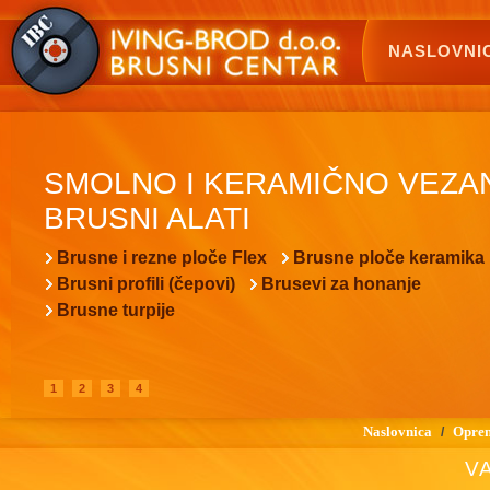
NASLOVNI
SMOLNO I KERAMIČNO VEZA
BRUSNI ALATI
Brusne i rezne ploče Flex
Brusne ploče keramika
Brusni profili (čepovi)
Brusevi za honanje
Brusne turpije
1
2
3
4
Naslovnica
Oprem
/
VA