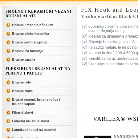
FIX Hook and Lo
SMOLNO I KERAMIČKI VEZANI
BRUSNI ALATI
Visoko elastični Black C
Brusne i rezne ploče Flex
dubinsko čišćenje pora na met
laka, hrđe,mrlja od ulja
Brusne ploče keramika
idealan za uklanjanje premaza
čišćenje bez uklanjanja i ošt
Brusni profili (čepovi)
ne sadrži metale, te ne postoji
Brusevi za honanje
Idealna brzina
2.000-4.5000 rp
Koristiti samo uz upotrebu sp
Brusne turpije
Granulacija: standardna tvrd
FLEKSIBILNI BRUSNI ALAT NA
PLATNU I PAPIRU
Brusne role
Brusne trake
Brusni prsteni, brusne rolice i
brusne kapice
Fiber diskovi
VARILEX® WSF
Lamelni brusni diskovi
Lamelasti koluti na osovini
VARILEX® 