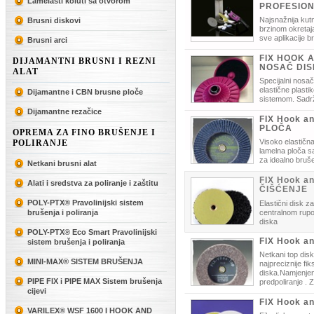
Lamelasti koluti sa otvorom
PROFESION
Najsnažnija kutn
Brusni diskovi
brzinom okretaja
sve aplikacije b
Brusni arci
za sve uobičajene promjere diskova
FIX HOOK 
DIJAMANTNI BRUSNI I REZNI
NOSAČ DI
ALAT
Specijalni nosa
elastične plasti
Dijamantne i CBN brusne ploče
sistemom. Sadrž
fiksiranje Hook and loop brusnih dis
Dijamantne rezačice
FIX Hook a
PLOČA
OPREMA ZA FINO BRUŠENJE I
Visoko elastična
POLIRANJE
lamelna ploča s
za idealno bruš
Netkani brusni alat
brusnog diska.
FIX Hook a
Alati i sredstva za poliranje i zaštitu
ČIŠĆENJE
POLY-PTX® Pravolinijski sistem
Elastični disk z
brušenja i poliranja
centralnom rupom
diska
POLY-PTX® Eco Smart Pravolinijski
FIX Hook a
sistem brušenja i poliranja
Netkani top dis
MINI-MAX® SISTEM BRUŠENJA
najpreciznije fi
diska.Namjenjen 
PIPE FIX i PIPE MAX Sistem brušenja
predpoliranje . 
cijevi
papir i gumene bruseve.
FIX Hook a
VARILEX® WSF 1600 I HOOK AND