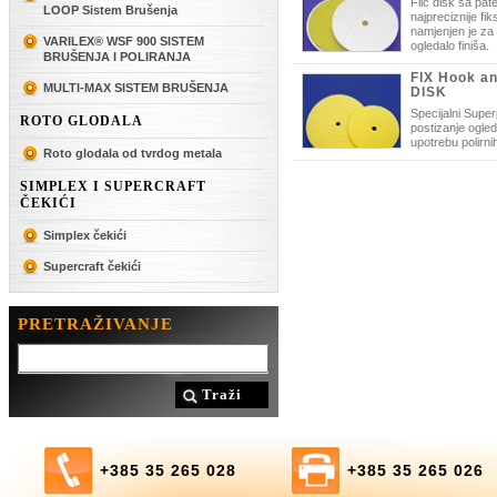
Filc disk sa pa
LOOP Sistem Brušenja
najpreciznije fi
namjenjen je za 
VARILEX® WSF 900 SISTEM
ogledalo finiša.
BRUŠENJA I POLIRANJA
FIX Hook a
MULTI-MAX SISTEM BRUŠENJA
DISK
Specijalni Super
ROTO GLODALA
postizanje ogle
upotrebu polirni
Roto glodala od tvrdog metala
SIMPLEX I SUPERCRAFT
ČEKIĆI
Simplex čekići
Supercraft čekići
PRETRAŽIVANJE
Traži
+385 35 265 028
+385 35 265 026