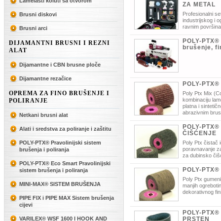
Lamelasti koluti sa otvorom
ZA METAL
Profesionalni se
Brusni diskovi
industrijskog i 
ravnim površina
Brusni arci
POLY-PTX® 
DIJAMANTNI BRUSNI I REZNI
brušenje, fi
ALAT
Dijamantne i CBN brusne ploče
Dijamantne rezačice
POLY-PTX®
OPREMA ZA FINO BRUŠENJE I
Poly Ptx Mix (Co
kombinaciju lam
POLIRANJE
platna i sinteti
abrazivnim bru
Netkani brusni alat
verzija.
POLY-PTX®
Alati i sredstva za poliranje i zaštitu
ČIŠĆENJE
POLY-PTX® Pravolinijski sistem
Poly Ptx čistač 
poravnavanje za
brušenja i poliranja
za dubinsko čiš
površine bez oštečenja osnovnog ma
POLY-PTX® Eco Smart Pravolinijski
uporabu žičanih i drugih alata za čiš
POLY-PTX®
sistem brušenja i poliranja
Poly Ptx gumeni 
MINI-MAX® SISTEM BRUŠENJA
manjih ogrebotin
dekorativnog fin
PIPE FIX i PIPE MAX Sistem brušenja
cijevi
POLY-PTX®
VARILEX® WSF 1600 I HOOK AND
PRSTEN