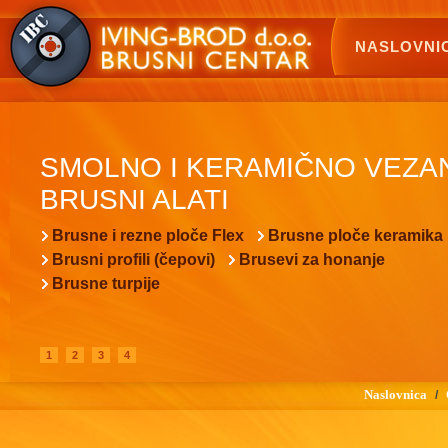
NASLOVNI
SMOLNO I KERAMIČNO VEZA
BRUSNI ALATI
Brusne i rezne ploče Flex
Brusne ploče keramika
Brusni profili (čepovi)
Brusevi za honanje
Brusne turpije
1
2
3
4
Naslovnica
/