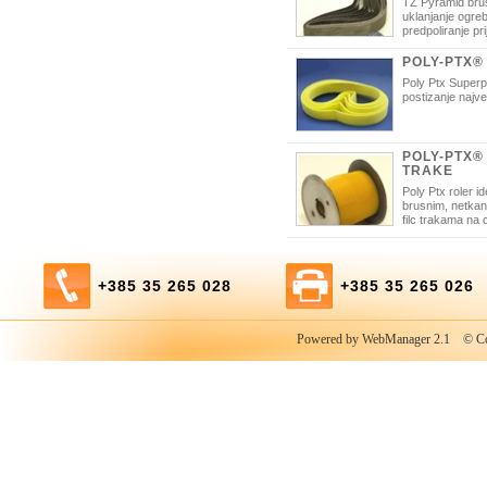
TZ Pyramid brus
uklanjanje ogreb
predpoliranje pr
ogledalo sjaja.
POLY-PTX®
Poly Ptx Superp
postizanje najve
POLY-PTX®
TRAKE
Poly Ptx roler i
brusnim, netkan
filc trakama na 
+385 35 265 028
+385 35 265 026
Powered by WebManager 2.1
© Copy