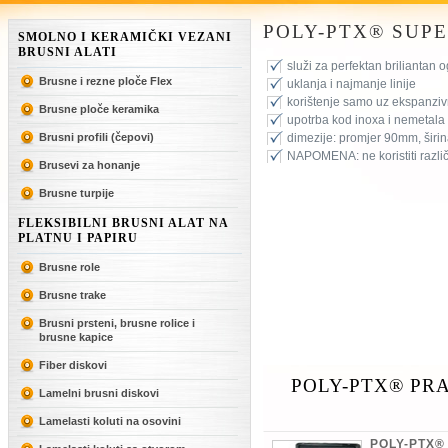
POLY-PTX® SUPE
SMOLNO I KERAMIČKI VEZANI
BRUSNI ALATI
služi za perfektan briliantan 
Brusne i rezne ploče Flex
uklanja i najmanje linije
korištenje samo uz ekspanzivni
Brusne ploče keramika
upotrba kod inoxa i nemetala
Brusni profili (čepovi)
dimezije: promjer 90mm, ši
NAPOMENA: ne koristiti različ
Brusevi za honanje
Brusne turpije
FLEKSIBILNI BRUSNI ALAT NA
PLATNU I PAPIRU
Brusne role
Brusne trake
Brusni prsteni, brusne rolice i
brusne kapice
Fiber diskovi
POLY-PTX® PRA
Lamelni brusni diskovi
Lamelasti koluti na osovini
POLY-PTX®