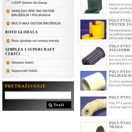
LOOP Sistem Brušenja
Netkani brusni p
manjih ogrebotin
VARILEX® WSF 900 SISTEM
ujednjačavanje 
BRUŠENJA I POLIRANJA
uklanjanje korozije i nečistoće te 
postizanje mat i satin finiša.
POLY-PTX®
MULTI-MAX SISTEM BRUŠENJA
PRSTEN ZA
Revolucionarno 
ROTO GLODALA
sa polirnim pa
postizanje brilja
Roto glodala od tvrdog metala
POLY-PTX®
SIMPLEX I SUPERCRAFT
45X100MM
ČEKIĆI
Eco smart adapt
low cost Eco sm
Simplex čekići
pravolinijskom 
Supercraft čekići
POLY-PTX®
POLIRANJE
Za brzo postizan
inox površinama
PRETRAŽIVANJE
POLY-PTX®
Poly PTX pamučn
Traži
visokog sjaja in
POLY-PTX®
TRAKA