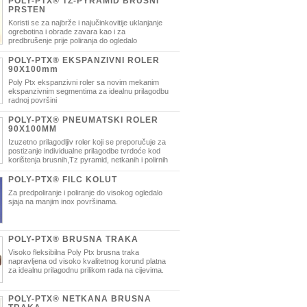
POLY-PTX® TZ-PYRAMID BRUSNI
PRSTEN
Koristi se za najbrže i najučinkovitije uklanjanje
ogrebotina i obrade zavara kao i za
predbrušenje prije poliranja do ogledalo
izuzetnu uštedu u radnim koracima potrebnim za
ne kvalitete radne površine.
POLY-PTX® EKSPANZIVNI ROLER
90X100mm
Poly Ptx ekspanzivni roler sa novim mekanim
ekspanzivnim segmentima za idealnu prilagodbu
radnoj površini
POLY-PTX® PNEUMATSKI ROLER
90X100MM
Izuzetno prilagodljiv roler koji se preporučuje za
postizanje individualne prilagodbe tvrdoće kod
korištenja brusnih,Tz pyramid, netkanih i polirnih
POLY-PTX® FILC KOLUT
Za predpoliranje i poliranje do visokog ogledalo
sjaja na manjim inox površinama.
POLY-PTX® BRUSNA TRAKA
Visoko fleksibilna Poly Ptx brusna traka
napravljena od visoko kvalitetnog korund platna
za idealnu prilagodnu prilikom rada na cijevima.
POLY-PTX® NETKANA BRUSNA