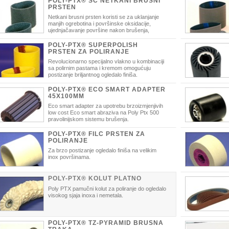
POLY-PTX® SC NETKANI BRUSNI
PRSTEN
Netkani brusni prsten koristi se za uklanjanje
manjih ogrebotina i površinske oksidacije,
ujednjačavanje površine nakon brušenja,
uklanjanje korozije i nečistoće te finu završnu obradu. Omogućuje
sjaja.Omogućuje 
ostizanje mat i satin finiša.
postizanje određe
POLY-PTX® SUPERPOLISH
PRSTEN ZA POLIRANJE
Revolucionarno specijalno vlakno u kombinaciji
sa polirnim pastama i kremom omogućuju
postizanje briljantnog ogledalo finiša.
POLY-PTX® ECO SMART ADAPTER
45X100MM
Eco smart adapter za upotrebu brzoizmjenjivih
low cost Eco smart abraziva na Poly Ptx 500
pravolinijskom sistemu brušenja.
prstena
POLY-PTX® FILC PRSTEN ZA
POLIRANJE
Za brzo postizanje ogledalo finiša na velikim
inox površinama.
POLY-PTX® KOLUT PLATNO
Poly PTX pamučni kolut za poliranje do ogledalo
visokog sjaja inoxa i nemetala.
POLY-PTX® TZ-PYRAMID BRUSNA