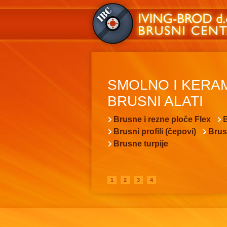
SMOLNO I KERA
BRUSNI ALATI
Brusne i rezne ploče Flex
B
Brusni profili (čepovi)
Brus
Brusne turpije
1
2
3
4