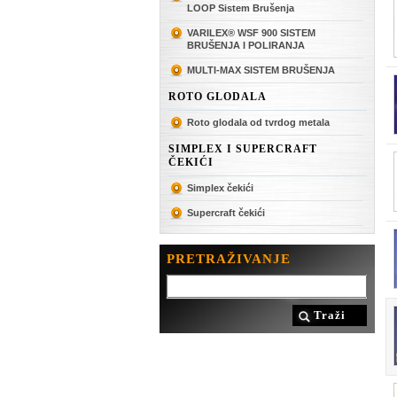
LOOP Sistem Brušenja
VARILEX® WSF 900 SISTEM
BRUŠENJA I POLIRANJA
MULTI-MAX SISTEM BRUŠENJA
p
ROTO GLODALA
Roto glodala od tvrdog metala
SIMPLEX I SUPERCRAFT
ČEKIĆI
Simplex čekići
Supercraft čekići
PRETRAŽIVANJE
Traži