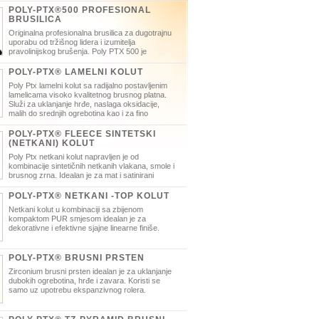
POLY-PTX®500 PROFESIONAL
BRUSILICA
Originalna profesionalna brusilica za dugotrajnu
uporabu od tržišnog lidera i izumitelja
pravolinijskog brušenja. Poly PTX 500 je
 brusilica za postizanje visoko kvalitetnog
a na ravnim površinama i cijevnim konstrukcijama.
POLY-PTX® LAMELNI KOLUT
a brzina okretaja, ergonomski dizajn, univerzalna u
Poly Ptx lamelni kolut sa radijalno postavljenim
lamelicama visoko kvalitetnog brusnog platna.
Služi za uklanjanje hrđe, naslaga oksidacije,
malih do srednjih ogrebotina kao i za fino
ranje metala.
POLY-PTX® FLEECE SINTETSKI
(NETKANI) KOLUT
Poly Ptx netkani kolut napravljen je od
kombinacije sintetičnih netkanih vlakana, smole i
brusnog zrna. Idealan je za mat i satinirani
bez sjena, za predpoliranje ipoliranje kao i
dacijskih naslaga na inoxu i nemetalima.
POLY-PTX® NETKANI -TOP KOLUT
Netkani kolut u kombinaciji sa zbijenom
kompaktom PUR smjesom idealan je za
dekorativne i efektivne sjajne linearne finiše.
POLY-PTX® BRUSNI PRSTEN
Zirconium brusni prsten idealan je za uklanjanje
dubokih ogrebotina, hrđe i zavara. Koristi se
samo uz upotrebu ekspanzivnog rolera.