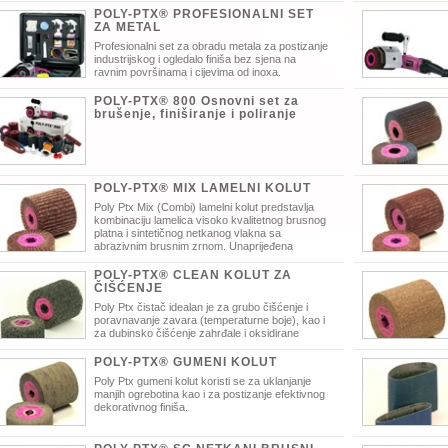
POLY-PTX® PROFESIONALNI SET
ZA METAL
Profesionalni set za obradu metala za postizanje
industrijskog i ogledalo finiša bez sjena na
ravnim površinama i cijevima od inoxa.
multifunkicionalna
površinskog finiš
POLY-PTX® 800 Osnovni set za
1600 W, varijabiln
brušenje, finiširanje i poliranje
svakom pogledu
brušenje te satini
POLY-PTX® MIX LAMELNI KOLUT
Poly Ptx Mix (Combi) lamelni kolut predstavlja
kombinaciju lamelica visoko kvalitetnog brusnog
platna i sintetičnog netkanog vlakna sa
abrazivnim brusnim zrnom. Unaprijeđena
erzija.
industrijski finiš 
zauklanjanje oksi
POLY-PTX® CLEAN KOLUT ZA
ČIŠĆENJE
Poly Ptx čistač idealan je za grubo čišćenje i
poravnavanje zavara (temperaturne boje), kao i
za dubinsko čišćenje zahrđale i oksidirane
površine bez oštečenja osnovnog materijala. Ne zahtjeva naknadnu
uporabu žičanih i drugih alata za čišćenje.
POLY-PTX® GUMENI KOLUT
Poly Ptx gumeni kolut koristi se za uklanjanje
manjih ogrebotina kao i za postizanje efektivnog
dekorativnog finiša.