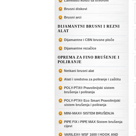
Lamelasti koluti sa otvorom
Brusni diskovi
Brusni arci
DIJAMANTNI BRUSNI I REZNI
ALAT
Dijamantne i CBN brusne ploče
Dijamantne rezačice
OPREMA ZA FINO BRUŠENJE I
POLIRANJE
Netkani brusni alat
v
Alati i sredstva za poliranje i zaštitu
POLY-PTX® Pravolinijski sistem
brušenja i poliranja
POLY-PTX® Eco Smart Pravolinijski
sistem brušenja i poliranja
MINI-MAX® SISTEM BRUŠENJA
PIPE FIX i PIPE MAX Sistem brušenja
cijevi
VARILEX® WSF 1600 I HOOK AND