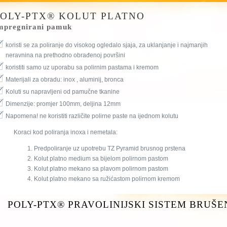
POLY-PTX® KOLUT PLATNO
mpregnirani pamuk
koristi se za poliranje do visokog ogledalo sjaja, za uklanjanje i najmanjih
neravnina na prethodno obrađenoj površini
koristiti samo uz uporabu sa polirnim pastama i kremom
Materijali za obradu: inox , aluminij, bronca
Koluti su napravljeni od pamučne tkanine
Dimenzije: promjer 100mm, deljina 12mm
Napomena! ne koristiti različite polirne paste na ijednom kolutu
Koraci kod poliranja inoxa i nemetala:
Predpoliranje uz upotrebu TZ Pyramid brusnog prstena
Kolut platno medium sa bijelom polirnom pastom
Kolut platno mekano sa plavom polirnom pastom
Kolut platno mekano sa ružićastom polirnom kremom
POLY-PTX® PRAVOLINIJSKI SISTEM BRUŠEN