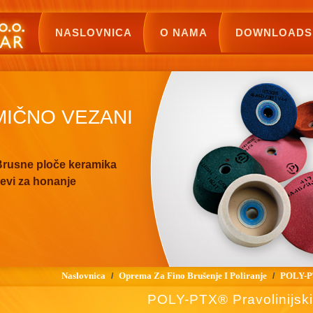
NASLOVNICA
O NAMA
DOWNLOADS
MIČNO VEZANI
rusne ploče keramika
evi za honanje
Naslovnica
Oprema Za Fino Brušenje I Poliranje
POLY-PT
/
/
POLY-PTX® Pravolinijski 