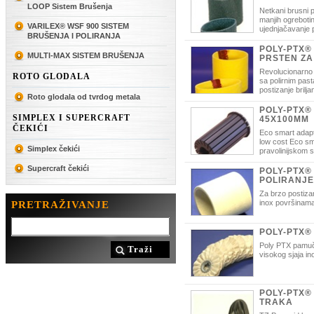
LOOP Sistem Brušenja
Netkani brusni p
manjih ogrebotin
VARILEX® WSF 900 SISTEM
ujednjačavanje 
BRUŠENJA I POLIRANJA
uklanjanje korozije i nečistoće te 
postizanje mat i satin finiša.
POLY-PTX®
MULTI-MAX SISTEM BRUŠENJA
PRSTEN ZA
Revolucionarno 
ROTO GLODALA
sa polirnim pa
postizanje brilja
Roto glodala od tvrdog metala
POLY-PTX®
SIMPLEX I SUPERCRAFT
45X100MM
ČEKIĆI
Eco smart adapt
low cost Eco sm
Simplex čekići
pravolinijskom 
Supercraft čekići
POLY-PTX®
POLIRANJE
Za brzo postizan
inox površinama
PRETRAŽIVANJE
POLY-PTX®
Poly PTX pamučn
Traži
visokog sjaja in
POLY-PTX®
TRAKA