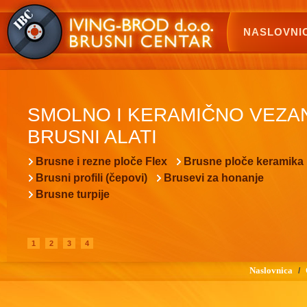
NASLOVNI
SMOLNO I KERAMIČNO VEZA
BRUSNI ALATI
Brusne i rezne ploče Flex
Brusne ploče keramika
Brusni profili (čepovi)
Brusevi za honanje
Brusne turpije
1
2
3
4
Naslovnica
/