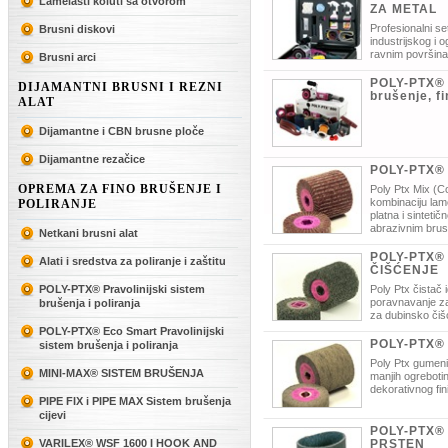
Lamelasti koluti sa otvorom
ZA METAL
Profesionalni se
Brusni diskovi
industrijskog i 
ravnim površina
Brusni arci
POLY-PTX® 
DIJAMANTNI BRUSNI I REZNI
brušenje, fi
ALAT
Dijamantne i CBN brusne ploče
Dijamantne rezačice
POLY-PTX®
OPREMA ZA FINO BRUŠENJE I
Poly Ptx Mix (Co
kombinaciju lam
POLIRANJE
platna i sinteti
abrazivnim bru
Netkani brusni alat
verzija.
POLY-PTX®
Alati i sredstva za poliranje i zaštitu
ČIŠĆENJE
POLY-PTX® Pravolinijski sistem
Poly Ptx čistač 
poravnavanje za
brušenja i poliranja
za dubinsko čiš
površine bez oštečenja osnovnog ma
POLY-PTX® Eco Smart Pravolinijski
uporabu žičanih i drugih alata za čiš
POLY-PTX®
sistem brušenja i poliranja
Poly Ptx gumeni 
MINI-MAX® SISTEM BRUŠENJA
manjih ogrebotin
dekorativnog fin
PIPE FIX i PIPE MAX Sistem brušenja
cijevi
POLY-PTX®
VARILEX® WSF 1600 I HOOK AND
PRSTEN