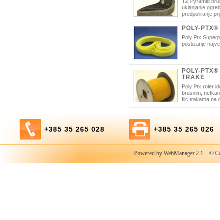
TZ Pyramid brus
uklanjanje ogreb
predpoliranje pr
ogledalo sjaja.
POLY-PTX®
Poly Ptx Superp
postizanje najve
POLY-PTX®
TRAKE
Poly Ptx roler i
brusnim, netkan
filc trakama na 
+385 35 265 028
+385 35 265 026
Powered by WebManager 2.1
© Copy