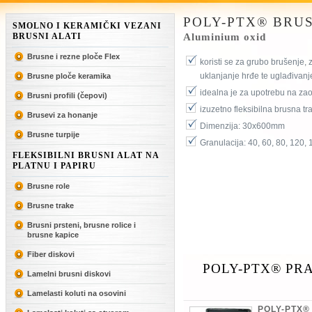
POLY-PTX® BRU
SMOLNO I KERAMIČKI VEZANI
BRUSNI ALATI
Aluminium oxid
Brusne i rezne ploče Flex
koristi se za grubo brušenje,
uklanjanje hrđe te uglađivan
Brusne ploče keramika
idealna je za upotrebu na zao
Brusni profili (čepovi)
izuzetno fleksibilna brusna t
Brusevi za honanje
Dimenzija: 30x600mm
Brusne turpije
Granulacija: 40, 60, 80, 120,
FLEKSIBILNI BRUSNI ALAT NA
PLATNU I PAPIRU
Brusne role
Brusne trake
Brusni prsteni, brusne rolice i
brusne kapice
Fiber diskovi
POLY-PTX® PRA
Lamelni brusni diskovi
Lamelasti koluti na osovini
POLY-PTX®