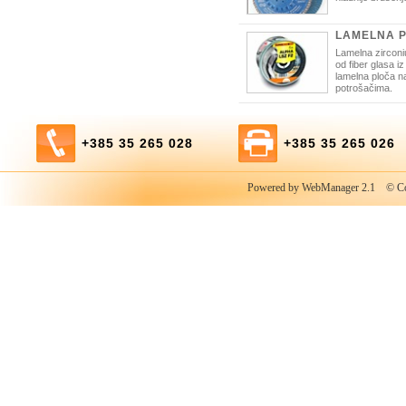
LAMELNA P
Lamelna zirconi
od fiber glasa iz 
lamelna ploča n
potrošačima.
+385 35 265 028
+385 35 265 026
Powered by WebManager 2.1
© Copy