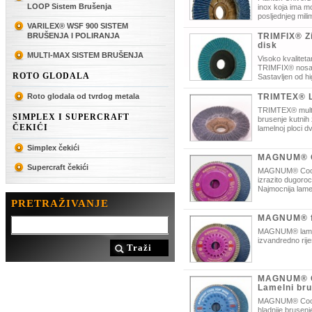
LOOP Sistem Brušenja
inox koja ima m
posljednjeg mili
VARILEX® WSF 900 SISTEM
BRUŠENJA I POLIRANJA
TRIMFIX® Zi
disk
MULTI-MAX SISTEM BRUŠENJA
Visoko kvaliteta
TRIMFIX® nosač
ROTO GLODALA
Sastavljen od hi
prvorazrednu obradu čelika i inoxa. S
Roto glodala od tvrdog metala
TRIMTEX® L
TRIMTEX® multi
SIMPLEX I SUPERCRAFT
brusenje kutnih 
ČEKIĆI
lamelnoj ploci dv
Simplex čekići
MAGNUM® C
Supercraft čekići
MAGNUM® Cool T
izrazito dugoroc
Najmocnija lamel
PRETRAŽIVANJE
MAGNUM® fi
MAGNUM® lameln
izvandredno rij
Traži
MAGNUM® C
Lamelni bru
MAGNUM® Cool 
hladnije brusenj