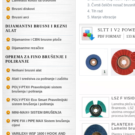
Lamelasti koluti sa otvorom
Čvrsti čelični nosač brusni
Brusni diskovi
Tih rad
Manje vibracije
Brusni arci
DIJAMANTNI BRUSNI I REZNI
SLTT I V2 POW
ALAT
PDF FORMAT
133 
Dijamantne i CBN brusne ploče
Dijamantne rezačice
OPREMA ZA FINO BRUŠENJE I
POLIRANJE
Netkani brusni alat
1
Alati i sredstva za poliranje i zaštitu
POLY-PTX® Pravolinijski sistem
brušenja i poliranja
LSZ F VISI
POLY-PTX® Eco Smart Pravolinijski
sistem brušenja i poliranja
Lamelna ploča iz 
Braintools. LSZ 
utorima omoguću
MINI-MAX® SISTEM BRUŠENJA
procesa brušen
vrijeme brušenja moguće je vidjeti što
PIPE FIX i PIPE MAX Sistem brušenja
PLANTEX® 
cijevi
Lamelni bru
VARILEX® WSF 1600 I HOOK AND
Plantex Univerza