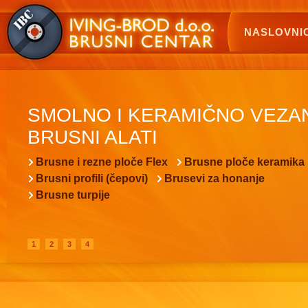
NASLOVNI
SMOLNO I KERAMIČNO VEZA
BRUSNI ALATI
Brusne i rezne ploče Flex
Brusne ploče keramika
Brusni profili (čepovi)
Brusevi za honanje
Brusne turpije
1
2
3
4