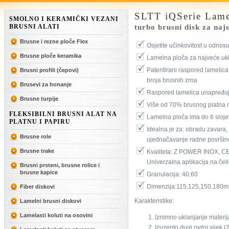
SLTT iQSerie Lame
SMOLNO I KERAMIČKI VEZANI
BRUSNI ALATI
turbo brusni disk za naj
Brusne i rezne ploče Flex
Osjetite učinkovitost u odnos
Brusne ploče keramika
Lamelna ploča za najveće ukl
Patentirani raspored lamelic
Brusni profili (čepovi)
broja brusnih zrna
Brusevi za honanje
Raspored lamelica unapređu
Brusne turpije
Više od 70% brusnog platna 
FLEKSIBILNI BRUSNI ALAT NA
Lamelna ploča ima do 6 sloje
PLATNU I PAPIRU
Idealna je za: obradu zavara, s
Brusne role
ujednačavanje radne površin
Brusne trake
Kvaliteta: Z POWER INOX, CE
Univerzalna aplikacija na čeli
Brusni prsteni, brusne rolice i
brusne kapice
Granulacija: 40,60
Dimenzija:115,125,150,180
Fiber diskovi
Karakteristike:
Lamelni brusni diskovi
Lamelasti koluti na osovini
Iznimno uklanjanje materij
Izuzento dugi radni vijek (