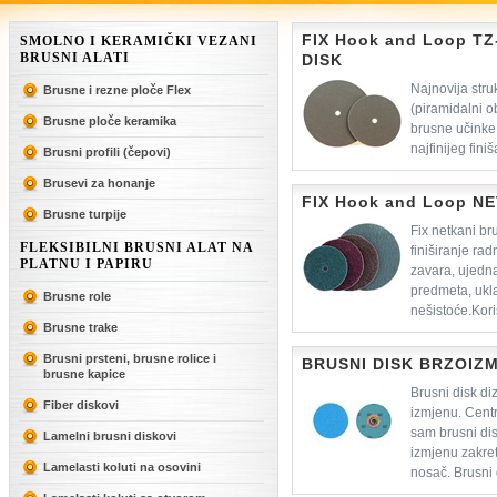
FIX Hook and Loop T
SMOLNO I KERAMIČKI VEZANI
BRUSNI ALATI
DISK
Najnovija stru
Brusne i rezne ploče Flex
(piramidalni o
Brusne ploče keramika
brusne učinke
najfinijeg fini
Brusni profili (čepovi)
specijalni nosač diska sa meko
Brusevi za honanje
brusilicama varijabilnih okretaja.
FIX Hook and Loop N
Brusne turpije
Fix netkani br
FLEKSIBILNI BRUSNI ALAT NA
finiširanje ra
PLATNU I PAPIRU
zavara, ujedn
predmeta, ukl
Brusne role
nešistoće.Kor
Brusne trake
brusnog diska na kutnim brusili
okretajima.
Brusni prsteni, brusne rolice i
BRUSNI DISK BRZOIZM
brusne kapice
Brusni disk di
Fiber diskovi
izmjenu. Centr
sam brusni di
Lamelni brusni diskovi
izmjenu zakre
Lamelasti koluti na osovini
nosač. Brusni d
kvalitetama i granulacijama što