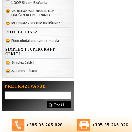
LOOP Sistem Brušenja
VARILEX® WSF 900 SISTEM
BRUŠENJA I POLIRANJA
MULTI-MAX SISTEM BRUŠENJA
ROTO GLODALA
Roto glodala od tvrdog metala
SIMPLEX I SUPERCRAFT
ČEKIĆI
Simplex čekići
Supercraft čekići
PRETRAŽIVANJE
Traži
+385 35 265 028
+385 35 265 026