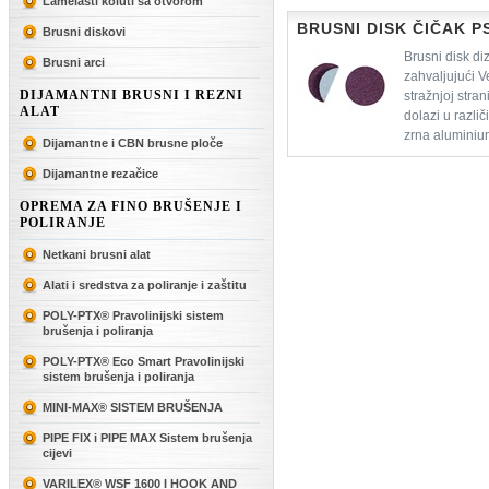
Lamelasti koluti sa otvorom
grubog brušenja, teksturiranja i
BRUSNI DISK ČIČAK P
Brusni diskovi
Brusni disk di
Brusni arci
zahvaljujući V
DIJAMANTNI BRUSNI I REZNI
stražnjoj stra
ALAT
dolazi u razli
zrna aluminium
Dijamantne i CBN brusne ploče
odgovarajućeg čičak nosača bru
Dijamantne rezačice
OPREMA ZA FINO BRUŠENJE I
POLIRANJE
Netkani brusni alat
Alati i sredstva za poliranje i zaštitu
POLY-PTX® Pravolinijski sistem
brušenja i poliranja
POLY-PTX® Eco Smart Pravolinijski
sistem brušenja i poliranja
MINI-MAX® SISTEM BRUŠENJA
PIPE FIX i PIPE MAX Sistem brušenja
cijevi
VARILEX® WSF 1600 I HOOK AND