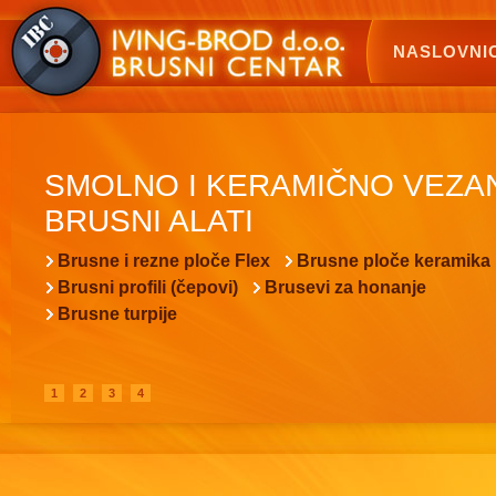
NASLOVNI
SMOLNO I KERAMIČNO VEZA
BRUSNI ALATI
Brusne i rezne ploče Flex
Brusne ploče keramika
Brusni profili (čepovi)
Brusevi za honanje
Brusne turpije
1
2
3
4