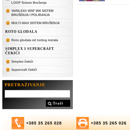
LOOP Sistem Brušenja
VARILEX® WSF 900 SISTEM
BRUŠENJA I POLIRANJA
MULTI-MAX SISTEM BRUŠENJA
ROTO GLODALA
Roto glodala od tvrdog metala
SIMPLEX I SUPERCRAFT
ČEKIĆI
Simplex čekići
Supercraft čekići
PRETRAŽIVANJE
Traži
+385 35 265 028
+385 35 265 026