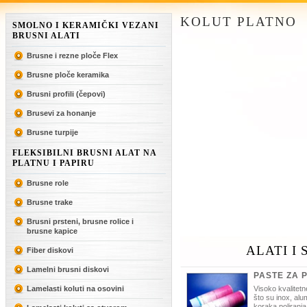
KOLUT PLATNO
SMOLNO I KERAMIČKI VEZANI
BRUSNI ALATI
Brusne i rezne ploče Flex
Brusne ploče keramika
Brusni profili (čepovi)
Brusevi za honanje
Brusne turpije
FLEKSIBILNI BRUSNI ALAT NA
PLATNU I PAPIRU
Brusne role
Brusne trake
Brusni prsteni, brusne rolice i
brusne kapice
ALATI I
Fiber diskovi
Lamelni brusni diskovi
PASTE ZA 
Lamelasti koluti na osovini
Visoko kvalitetn
što su inox, alu
koraka poliranja i