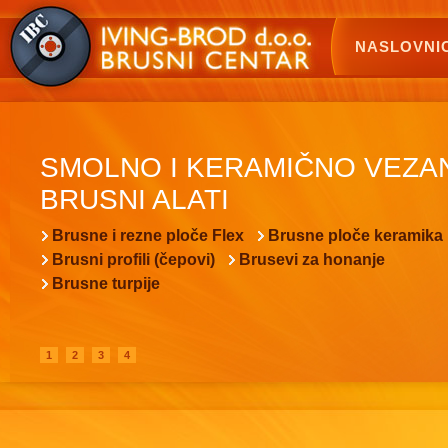
NASLOVNI
SMOLNO I KERAMIČNO VEZA
BRUSNI ALATI
Brusne i rezne ploče Flex
Brusne ploče keramika
Brusni profili (čepovi)
Brusevi za honanje
Brusne turpije
1
2
3
4