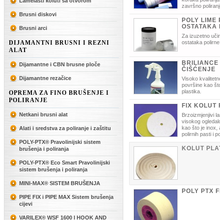
Lamelasti koluti sa otvorom
završno poliranj
Brusni diskovi
POLY LIME
OSTATAKA 
Brusni arci
Za izuzetno učin
DIJAMANTNI BRUSNI I REZNI
ostataka polirne
ALAT
BRILIANCE
Dijamantne i CBN brusne ploče
ČIŠĆENJE
Dijamantne rezačice
Visoko kvalitetn
površine kao što
plastika.
OPREMA ZA FINO BRUŠENJE I
POLIRANJE
FIX KOLUT 
Netkani brusni alat
Brzoizmjenjivi l
visokog ogledal
kao što je inox, 
Alati i sredstva za poliranje i zaštitu
polirnih pasti i 
POLY-PTX® Pravolinijski sistem
KOLUT PLA
brušenja i poliranja
POLY-PTX® Eco Smart Pravolinijski
sistem brušenja i poliranja
MINI-MAX® SISTEM BRUŠENJA
POLY PTX F
PIPE FIX i PIPE MAX Sistem brušenja
cijevi
VARILEX® WSF 1600 I HOOK AND